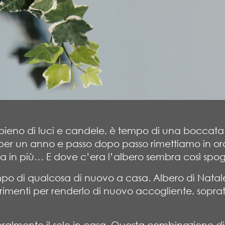
pieno di luci e candele, è tempo di una boccata d
r un anno e passo dopo passo rimettiamo in ord
ra in più… E dove c’era l’albero sembra così spo
mpo di qualcosa di nuovo a casa. Albero di Natal
erimenti per renderlo di nuovo accogliente, sopratt
teralmente il sole in casa. Questa combinazione di 