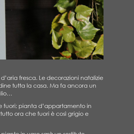
’aria fresca. Le decorazioni natalizie
ine tutta la casa. Ma fa ancora un
glio…
e fuori; pianta d’appartamento in
utto ora che fuori è così grigio e
piante in vaso sarà un sostituto