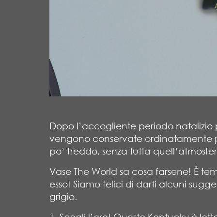
Dopo l’accogliente periodo natalizio 
vengono conservate ordinatamente pe
po’ freddo, senza tutta quell’atmosfe
Vase The World sa cosa farsene! È te
esso! Siamo felici di darti alcuni sugg
grigio.
1. Scegli l’oro! Questo Kentucky è let