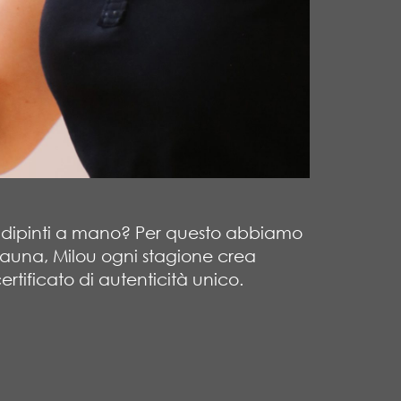
asi dipinti a mano? Per questo abbiamo
 Fauna, Milou ogni stagione crea
ertificato di autenticità unico.