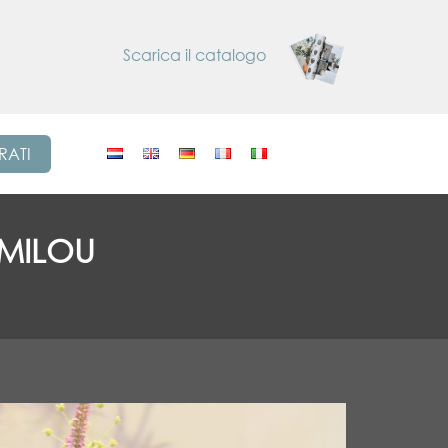
Scarica il catalogo
RATI
 MILOU