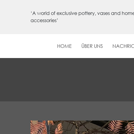
‘A world of exclusive pottery, vases and hom
accessories’
HOME
ÜBER UNS
NACHRI