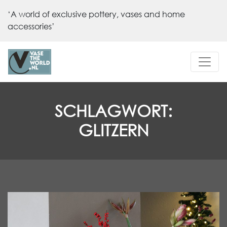
‘A world of exclusive pottery, vases and home
accessories’
SCHLAGWORT:
GLITZERN