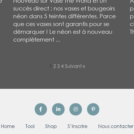
e
Nouveau sur Vase The World et un
A
succès direct ; nos vases et bougeoirs
p
néon dans 5 teintes différentes. Parce
p
que ces vases sont garantis pour se
c
démarquer ! Le néon est à nouveau
T
complètement ...
1
2
3
4
Suivant »
Home
Tool
Shop
S’inscrire
Nous contacter