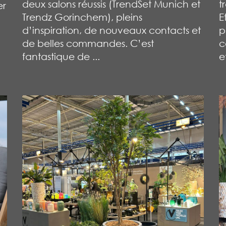
deux salons réussis (TrendSet Munich et
t
er
Trendz Gorinchem), pleins
E
d’inspiration, de nouveaux contacts et
p
de belles commandes. C’est
c
fantastique de ...
et