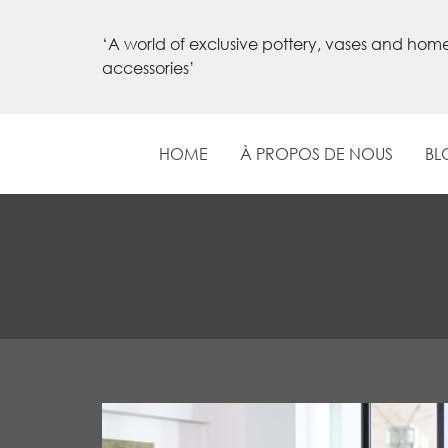
‘A world of exclusive pottery, vases and hom
accessories’
HOME
À PROPOS DE NOUS
BL