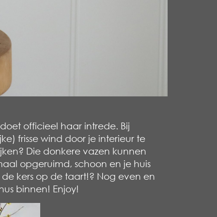
oet officieel haar intrede. Bij
e) frisse wind door je interieur te
 kijken? Die donkere vazen kunnen
emaal opgeruimd, schoon en je huis
als de kers op de taart!? Nog even en
nus binnen! Enjoy!