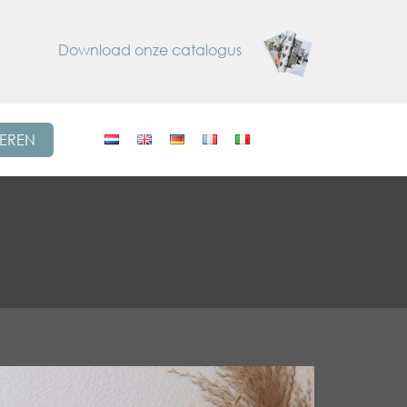
Download onze catalogus
REREN