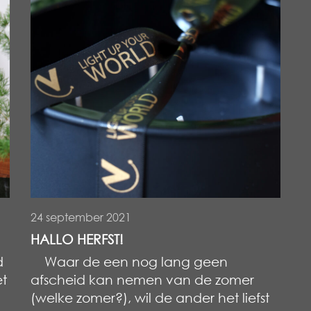
24 september 2021
HALLO HERFST!
d
Waar de een nog lang geen
et
afscheid kan nemen van de zomer
n
(welke zomer?), wil de ander het liefst