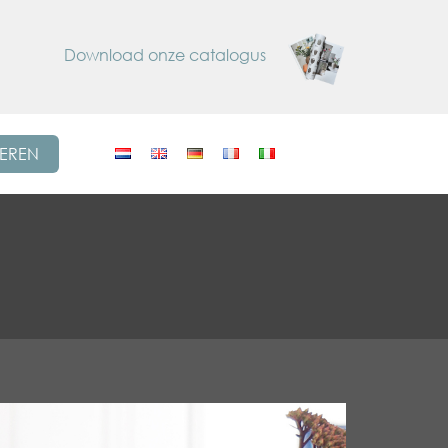
Download onze catalogus
REREN