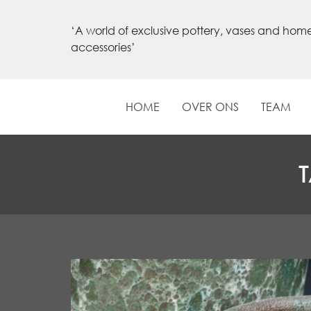
‘A world of exclusive pottery, vases and hom
accessories’
HOME
OVER ONS
TEAM