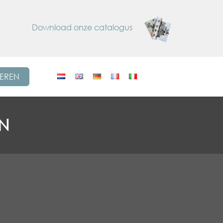
Download onze catalogus
REREN
EN