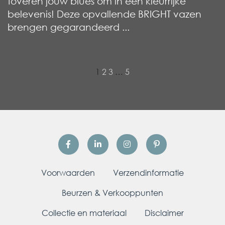
toveren jouw blues om in een kleurrijke
belevenis! Deze opvallende BRIGHT vazen
brengen gegarandeerd ...
»
1
2
3
…
5
Voorwaarden
Verzendinformatie
Beurzen & Verkooppunten
Collectie en materiaal
Disclaimer