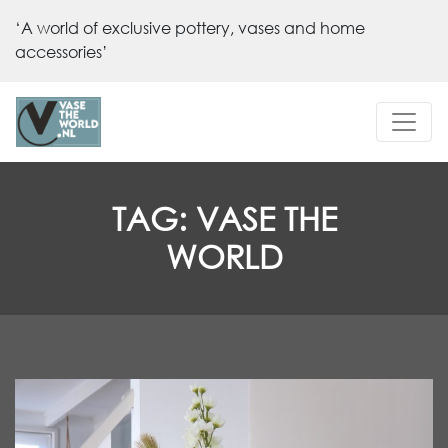
‘A world of exclusive pottery, vases and home
accessories’
TAG:
VASE THE
WORLD