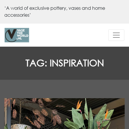
‘A world of exclusive pottery, vases and home
accessories’
TAG:
INSPIRATION